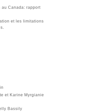
s au Canada: rapport
tion et les limitations
s.
in
te et Karine Myrgianie
elly Bassily