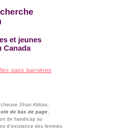
echerche
0
les et jeunes
u Canada
lles sans barrières
ercheuse Jihan Abbas,
note de bas de page
,
tion de handicap au
ons d’existence des femmes