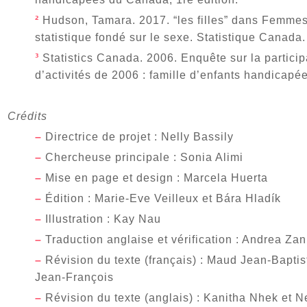
²
Hudson, Tamara. 2017. “les filles” dans Femme
statistique fondé sur le sexe. Statistique Canada.
³
Statistics Canada. 2006. Enquête sur la participa
d’activités de 2006 : famille d’enfants handicapée
Crédits
–
Directrice de projet : Nelly Bassily
–
Chercheuse principale : Sonia Alimi
–
Mise en page et design : Marcela Huerta
–
Édition : Marie-Eve Veilleux et Bára Hladík
–
Illustration : Kay Nau
–
Traduction anglaise et vérification : Andrea Zan
–
Révision du texte (français) : Maud Jean-Baptis
Jean-François
–
Révision du texte (anglais) : Kanitha Nhek et N