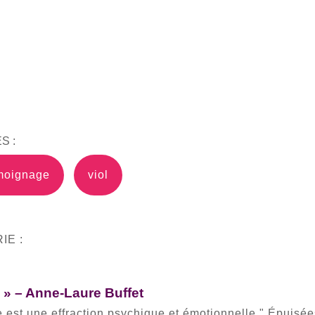
S :
moignage
viol
IE :
s » – Anne-Laure Buffet
 est une effraction psychique et émotionnelle." Épuisée