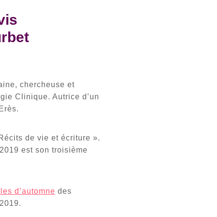
vis
urbet
ine, chercheuse et
ie Clinique. Autrice d’un
 Erès.
écits de vie et écriture ».
 2019 est son troisième
lles d’automne
des
 2019.