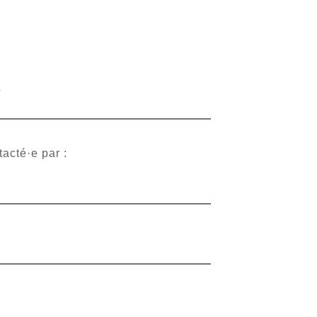
o
acté·e par :